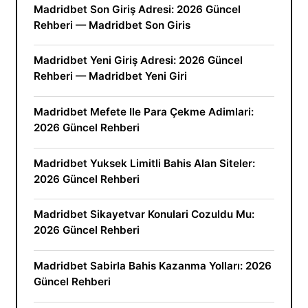
Madridbet Son Giriş Adresi: 2026 Güncel
Rehberi — Madridbet Son Giris
Madridbet Yeni Giriş Adresi: 2026 Güncel
Rehberi — Madridbet Yeni Giri
Madridbet Mefete Ile Para Çekme Adimlari:
2026 Güncel Rehberi
Madridbet Yuksek Limitli Bahis Alan Siteler:
2026 Güncel Rehberi
Madridbet Sikayetvar Konulari Cozuldu Mu:
2026 Güncel Rehberi
Madridbet Sabirla Bahis Kazanma Yolları: 2026
Güncel Rehberi