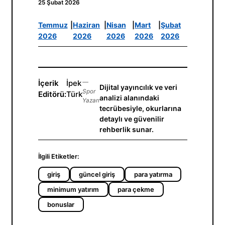
25 Şubat 2026
Temmuz
|
Haziran
|
Nisan
|
Mart
|
Şubat
2026
2026
2026
2026
2026
İçerik
İpek
—
Dijital yayıncılık ve veri
Spor
Editörü:
Türk
analizi alanındaki
Yazarı
tecrübesiyle, okurlarına
detaylı ve güvenilir
rehberlik sunar.
İlgili Etiketler:
giriş
güncel giriş
para yatırma
minimum yatırım
para çekme
bonuslar