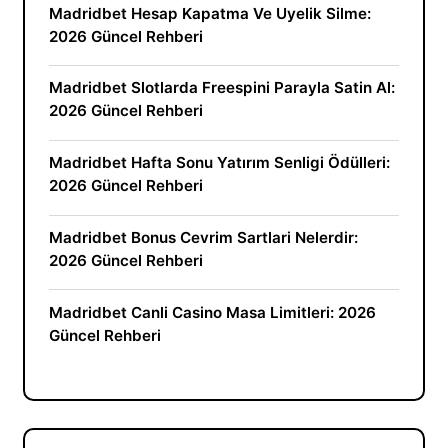
Madridbet Hesap Kapatma Ve Uyelik Silme:
2026 Güncel Rehberi
Madridbet Slotlarda Freespini Parayla Satin Al:
2026 Güncel Rehberi
Madridbet Hafta Sonu Yatırım Senligi Ödülleri:
2026 Güncel Rehberi
Madridbet Bonus Cevrim Sartlari Nelerdir:
2026 Güncel Rehberi
Madridbet Canli Casino Masa Limitleri: 2026
Güncel Rehberi