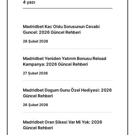
4 yazı
Madridbet Kac Oldu Sorusunun Cevabi
Guncel: 2026 Güncel Rehberi
28 Şubat 2026
Madridbet Yeniden Yatırım Bonusu Reload
Kampanya: 2026 Güncel Rehberi
27 Şubat 2026
Madridbet Dogum Gunu Özel Hediyesi: 2026
Güncel Rehberi
26 Şubat 2026
Madridbet Oran Sikesi Var Mi Yok: 2026
Güncel Rehberi