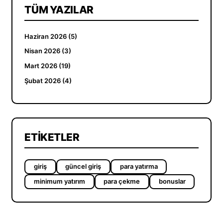
TÜM YAZILAR
Haziran 2026 (5)
Nisan 2026 (3)
Mart 2026 (19)
Şubat 2026 (4)
ETIKETLER
giriş
güncel giriş
para yatırma
minimum yatırım
para çekme
bonuslar