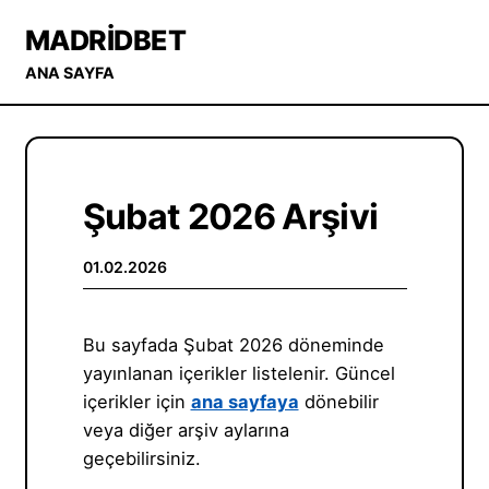
MADRIDBET
ANA SAYFA
Şubat 2026 Arşivi
01.02.2026
Bu sayfada Şubat 2026 döneminde
yayınlanan içerikler listelenir. Güncel
içerikler için
ana sayfaya
dönebilir
veya diğer arşiv aylarına
geçebilirsiniz.