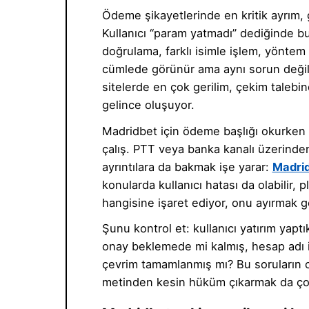
Ödeme şikayetlerinde en kritik ayrım, ge
Kullanıcı “param yatmadı” dediğinde 
doğrulama, farklı isimle işlem, yöntem l
cümlede görünür ama aynı sorun değild
sitelerde en çok gerilim, çekim tale
gelince oluşuyor.
Madridbet için ödeme başlığı okurken 
çalış. PTT veya banka kanalı üzerinden 
ayrıntılara da bakmak işe yarar:
Madrid
konularda kullanıcı hatası da olabilir, 
hangisine işaret ediyor, onu ayırmak g
Şunu kontrol et: kullanıcı yatırım yapt
onay beklemede mi kalmış, hesap adı i
çevrim tamamlanmış mı? Bu soruların ce
metinden kesin hüküm çıkarmak da çoğ