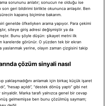
lama sorununu anlatır; sonucun ne olduğu ise
n son geri bildirimi birlikte okununca anlaşılır. Ben
sürecin kapanış biçimine bakarım.
iri genelde öfkeliyken arama yapıyor. Para çekimi
tır, siteye giriş adresi değişmiştir ya da
ştır. Bunu şöyle düşün: şikayet metni ilk
en karelerde görünür. O yüzden tek bir ekran
yaslanmak yerine, olayın zaman çizgisini takip
arında çözüm sinyali nasıl
ıp yaklaşmadığını anlamak için birkaç küçük işaret
dı”, “hesap açıldı”, “destek dönüş yaptı” gibi net
sinyaldir. Marka tarafı yalnızca genel bir cevap
i dönüş gelmemişse ben bunu çözülmüş saymam;
 şey değil.