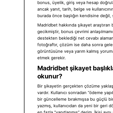
bonus, üyelik, giriş veya hesap doğru
ancak yanıt, tarih, belge ve kullanıcını
burada önce başlığın kendisine değil, 
Madridbet hakkında şikayet araştıran b
gecikmiştir, bonus çevrimi anlaşılmamış
destekten beklediği net cevabı alamamı
fotoğraftır, çözüm ise daha sonra gel
görüntüsüne veya yarım kalmış yoruma 
etmek gerekir.
Madridbet şikayet başlıkl
okunur?
Bir şikayetin gerçekten çözüme yaklaş
vardır. Kullanıcı sonradan “ödeme yapıl
bir güncelleme bırakmışsa bu güçlü bir 
yazmış, kullanıcıdan da yeni bir ger
en fazla “yanıtlanmış” derim. İkisi aynı