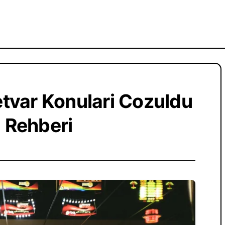
tvar Konulari Cozuldu
 Rehberi