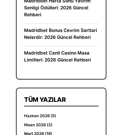
Madridbet Hafta Sonu Yatırım
Senligi Ödülleri: 2026 Güncel
Rehberi
Madridbet Bonus Cevrim Sartlari
Nelerdir: 2026 Güncel Rehberi
Madridbet Canli Casino Masa
Limitleri: 2026 Güncel Rehberi
TÜM YAZILAR
Haziran 2026 (5)
Nisan 2026 (3)
Mart 2026 (19)