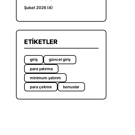
Şubat 2026 (4)
ETIKETLER
giriş
güncel giriş
para yatırma
minimum yatırım
para çekme
bonuslar