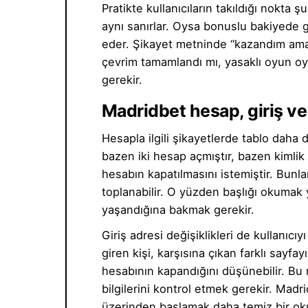
Pratikte kullanıcıların takıldığı nokta ş
aynı sanırlar. Oysa bonuslu bakiyede 
eder. Şikayet metninde “kazandım ama
çevrim tamamlandı mı, yasaklı oyun o
gerekir.
Madridbet hesap, giriş ve 
Hesapla ilgili şikayetlerde tablo daha 
bazen iki hesap açmıştır, bazen kimli
hesabın kapatılmasını istemiştir. Bunl
toplanabilir. O yüzden başlığı okumak
yaşandığına bakmak gerekir.
Giriş adresi değişiklikleri de kullanıcı
giren kişi, karşısına çıkan farklı sayf
hesabının kapandığını düşünebilir. B
bilgilerini kontrol etmek gerekir. Madri
üzerinden başlamak daha temiz bir ok