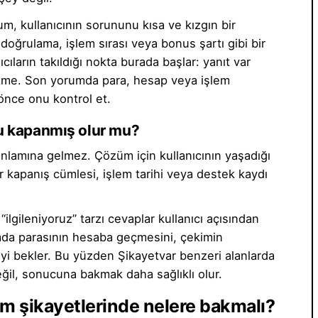
, kullanıcının sorununu kısa ve kızgın bir
doğrulama, işlem sırası veya bonus şartı gibi bir
cıların takıldığı nokta burada başlar: yanıt var
 etme. Son yorumda para, hesap veya işlem
önce onu kontrol et.
nu kapanmış olur mu?
anlamına gelmez. Çözüm için kullanıcının yaşadığı
ir kapanış cümlesi, işlem tarihi veya destek kaydı
ilgileniyoruz” tarzı cevaplar kullanıcı açısından
umda parasının hesaba geçmesini, çekimin
i bekler. Bu yüzden Şikayetvar benzeri alanlarda
il, sonucuna bakmak daha sağlıklı olur.
 şikayetlerinde nelere bakmalı?