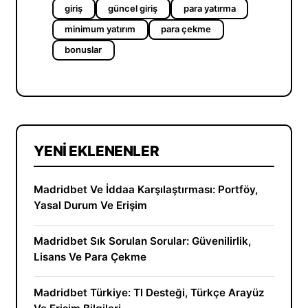
giriş
güncel giriş
para yatırma
minimum yatırım
para çekme
bonuslar
YENI EKLENENLER
Madridbet Ve İddaa Karşılaştırması: Portföy,
Yasal Durum Ve Erişim
Madridbet Sık Sorulan Sorular: Güvenilirlik,
Lisans Ve Para Çekme
Madridbet Türkiye: Tl Desteği, Türkçe Arayüz