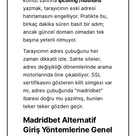
komut satırına
ipconfig /flushdns
yazmak, tarayıcının eski adresi
hatırlamasını engelliyor. Pratikte bu,
birkaç dakika süren basit bir adım;
ancak güncel domain olmadan tek
başına yeterli olmuyor.
Tarayıcının adres çubuğunu her
zaman dikkatli izle. Sahte siteler,
adres değişikliği dönemlerinde arama
motorlarında öne çıkabiliyor. SSL
sertifikasını gösteren kilit simgesi var
mı, adres çubuğunda "madridbet"
ibaresi doğru mu yazılmış, bunları
teker teker gözden geçir.
Madridbet Alternatif
Giriş Yöntemlerine Genel