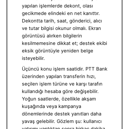
yapılan işlemlerde dekont, olası
gecikmede elindeki en net kanıttır.
Dekontta tarih, saat, gönderici, alıcı
ve tutar bilgisi okunur olmalı. Ekran
görüntüsü alırken bilgilerin
kesilmemesine dikkat et; destek ekibi
eksik görüntüyle yeniden belge
isteyebilir.
Üçüncü konu işlem saatidir. PTT Bank
üzerinden yapılan transferin hızı,
seçilen işlem türüne ve karşı tarafın
kullandığı hesaba göre değişebilir.
Yoğun saatlerde, özellikle akşam
kuşağında veya kampanya
dönemlerinde destek yanıtları daha
yavaş gelebilir. Gözlem şu: kullanıcı
yatırımı yaptıktan sonra birkaç dakika