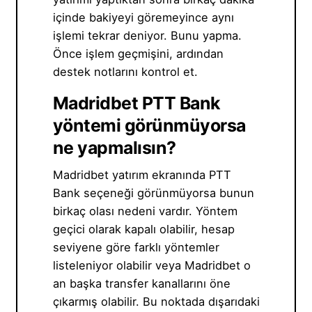
içinde bakiyeyi göremeyince aynı
işlemi tekrar deniyor. Bunu yapma.
Önce işlem geçmişini, ardından
destek notlarını kontrol et.
Madridbet PTT Bank
yöntemi görünmüyorsa
ne yapmalısın?
Madridbet yatırım ekranında PTT
Bank seçeneği görünmüyorsa bunun
birkaç olası nedeni vardır. Yöntem
geçici olarak kapalı olabilir, hesap
seviyene göre farklı yöntemler
listeleniyor olabilir veya Madridbet o
an başka transfer kanallarını öne
çıkarmış olabilir. Bu noktada dışarıdaki