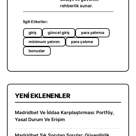
rehberlik sunar.
İlgili Etiketler:
giriş
güncel giriş
para yatırma
minimum yatırım
para çekme
bonuslar
YENI EKLENENLER
Madridbet Ve İddaa Karşılaştırması: Portföy,
Yasal Durum Ve Erişim
Madridbet Sık Sorulan Sorular: Güvenilirlik,