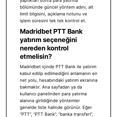
yaptıktan sonra para yatırma
bölümünde güncel yöntem adını, alt
limit bilgisini, açıklama notunu ve
işlem süresini tek tek kontrol et.
Madridbet PTT Bank
yatırım seçeneğini
nereden kontrol
etmelisin?
Madridbet içinde PTT Bank ile yatırım
kabul edilip edilmediğini anlamanın en
net yolu, hesabındaki yatırım ekranına
bakmaktır. Ana sayfadan ya da
kullanıcı panelinden para yatırma
alanına girildiğinde yöntemler
genelde liste halinde görünür. Eğer
“PTT”, “PTT Bank”, “banka transferi”,