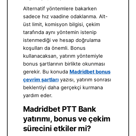
Alternatif yöntemlere bakarken
sadece hız vaadine odaklanma. Alt-
üst limit, komisyon bilgisi, çekim
tarafında aynı yöntemin istenip
istenmediği ve hesap doğrulama
koşulları da önemli. Bonus
kullanacaksan, yatırım yöntemiyle
bonus şartlarının birlikte okunması
gerekir. Bu konuda
Madridbet bonus
çevrim şartları
yazısı, yatırım sonrası
beklentiyi daha gerçekçi kurmana
yardım eder.
Madridbet PTT Bank
yatırımı, bonus ve çekim
sürecini etkiler mi?