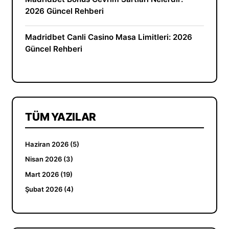
2026 Güncel Rehberi
Madridbet Canli Casino Masa Limitleri: 2026
Güncel Rehberi
TÜM YAZILAR
Haziran 2026 (5)
Nisan 2026 (3)
Mart 2026 (19)
Şubat 2026 (4)