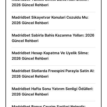
2026 Güncel Rehberi
Madridbet Sikayetvar Konulari Cozuldu Mu:
2026 Güncel Rehberi
Madridbet Sabirla Bahis Kazanma Yolları: 2026
Güncel Rehberi
Madridbet Hesap Kapatma Ve Uyelik Silme:
2026 Güncel Rehberi
Madridbet Slotlarda Freespini Parayla Satin Al:
2026 Güncel Rehberi
Madridbet Hafta Sonu Yatırım Senligi Ödülleri:
2026 Güncel Rehberi
Madridbet Bonus Cevrim Sartlari Nelerdir: