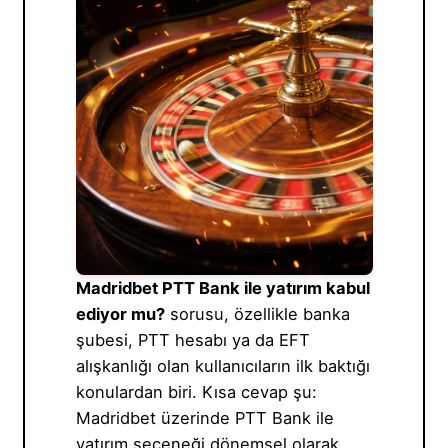
Madridbet PTT Bank ile yatırım kabul
ediyor mu?
sorusu, özellikle banka
şubesi, PTT hesabı ya da EFT
alışkanlığı olan kullanıcıların ilk baktığı
konulardan biri. Kısa cevap şu:
Madridbet üzerinde PTT Bank ile
yatırım seçeneği dönemsel olarak