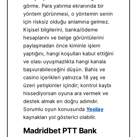
görme. Para yatırma ekranında bir
yöntem görünmesi, o yöntemin senin
için risksiz olduğu anlamına gelmez.
Kişisel bilgilerini, banka/ödeme
hesaplarını ve belge görüntülerini
paylaşmadan önce kiminle işlem
yaptığını, hangi koşulları kabul ettiğini
ve olası uyuşmazlıkta hangi kanala
başvurabileceğini düşün. Bahis ve
casino içerikleri yalnızca 18 yaş ve
üzeri yetişkinler içindir; kontrol kaybı
hissediyorsan oyuna ara vermek ve
destek almak en doğru adımdır.
Sorumlu oyun konusunda
Yeşilay
kaynakları yol gösterici olabilir.
Madridbet PTT Bank