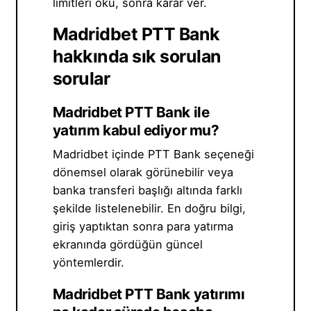
limitleri oku, sonra karar ver.
Madridbet PTT Bank
hakkında sık sorulan
sorular
Madridbet PTT Bank ile
yatırım kabul ediyor mu?
Madridbet içinde PTT Bank seçeneği
dönemsel olarak görünebilir veya
banka transferi başlığı altında farklı
şekilde listelenebilir. En doğru bilgi,
giriş yaptıktan sonra para yatırma
ekranında gördüğün güncel
yöntemlerdir.
Madridbet PTT Bank yatırımı